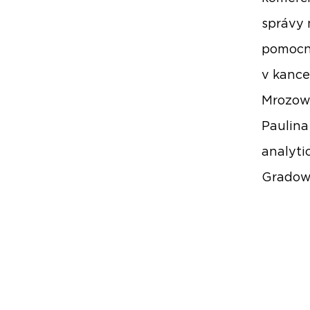
správy 
pomocní
v kance
Mrozows
Paulina
analyti
Gradow