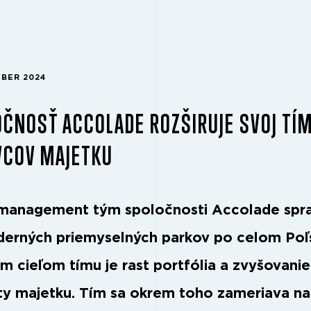
MBER 2024
ČNOSŤ ACCOLADE ROZŠIRUJE SVOJ TÍ
VCOV MAJETKU
management tým spoločnosti Accolade spr
erných priemyselných parkov po celom Poľ
m cieľom tímu je rast portfólia a zvyšovanie
y majetku. Tím sa okrem toho zameriava na