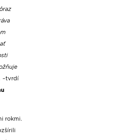
dôraz
ráva
om
ať
sti
ožňuje
.
–tvrdí
mu
i rokmi.
šírili