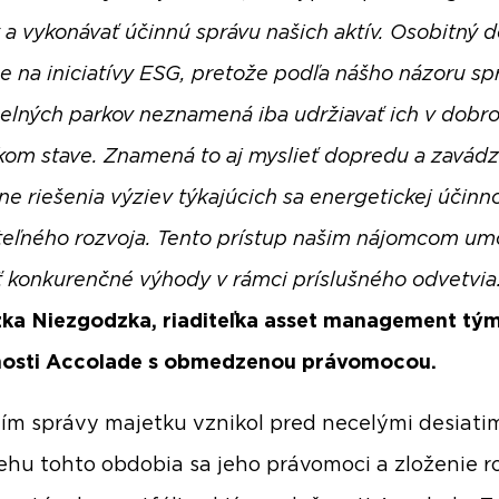
 a vykonávať účinnú správu našich aktív. Osobitný 
e na iniciatívy ESG, pretože podľa nášho názoru sp
elných parkov neznamená iba udržiavať ich v dobr
kom stave. Znamená to aj myslieť dopredu a zavádz
ne riešenia výziev týkajúcich sa energetickej účinno
teľného rozvoja. Tento prístup našim nájomcom um
 konkurenčné výhody v rámci príslušného odvetvia
ka Niezgodzka, riaditeľka asset management tý
nosti Accolade s obmedzenou právomocou.
tím správy majetku vznikol pred necelými desiatim
ehu tohto obdobia sa jeho právomoci a zloženie roz