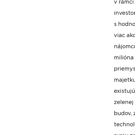
v rámci
investo
s hodno
viac ak
nájomco
milióna
priemys
majetku
existuj
zelenej
budov, 
technol