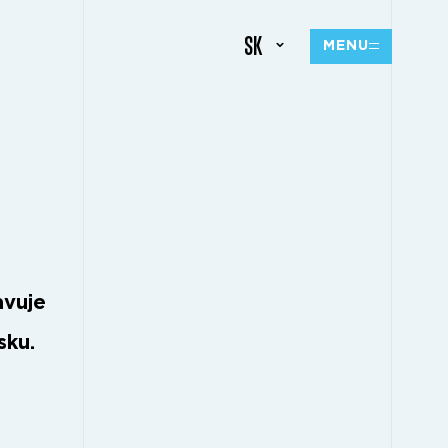
SK
MENU
M
avuje
sku.