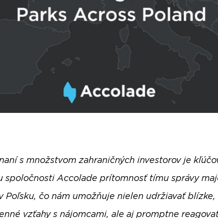
naní s množstvom zahraničných investorov je kľúč
 spoločnosti Accolade prítomnosť tímu správy maj
v Poľsku, čo nám umožňuje nielen udržiavať blízke,
nné vzťahy s nájomcami, ale aj promptne reagovať