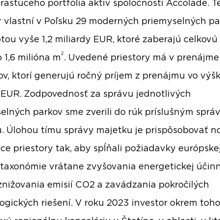
 rastúceho portfólia aktív spoločnosti Accolade. T
r vlastní v Poľsku 29 moderných priemyselných p
tou vyše 1,2 miliardy EUR, ktoré zaberajú celkovú
2
o 1,6 milióna m
. Uvedené priestory má v prenájme
v, ktorí generujú ročný príjem z prenájmu vo výšk
 EUR. Zodpovednosť za správu jednotlivých
elných parkov sme zverili do rúk príslušným spr
. Úlohou tímu správy majetku je prispôsobovať no
úce priestory tak, aby spĺňali požiadavky európske
 taxonómie vrátane zvyšovania energetickej účinn
znižovania emisií CO2 a zavádzania pokročilých
ogických riešení. V roku 2023 investor okrem toho 