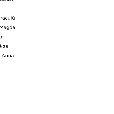
pracujú
ú Magda
aj
é za
a Anna