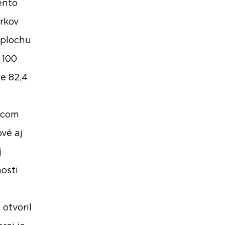
ento
arkov
 plochu
 100
e 82,4
ávcom
vé aj
j
osti
otvoril