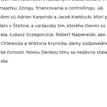
majetku, lízingu, financovania a controllingu. Jej
kmi sú Adrian Karpiński a Jacek Kiełducki, ktorí 
lárii v Štetíne, a varšavský tím, ktorého členmi s
ka, Łukasz Grzegorczuk, Robert Napieralski, ako 
 Chlewicka a Wiktoria Krynicka, dámy zodpovedn
cké činnosti. Novou členkou tímu sa nedávno stal
ska.