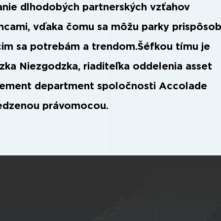
nie dlhodobých partnerských vzťahov
mcami, vďaka čomu sa môžu parky prispôso
im sa potrebám a trendom.Šéfkou tímu je
zka Niezgodzka, riaditeľka oddelenia asset
ment department spoločnosti Accolade
edzenou právomocou.