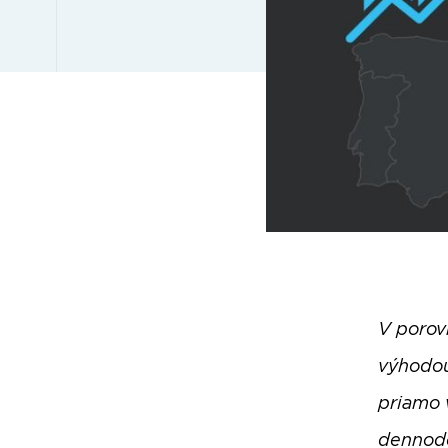
V porov
výhodou
priamo 
dennode