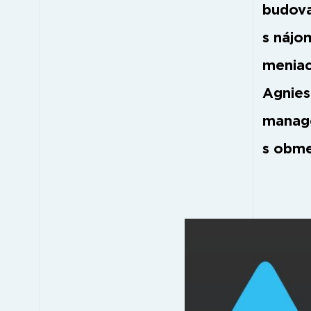
budova
s nájo
meniac
Agnies
manage
s obm