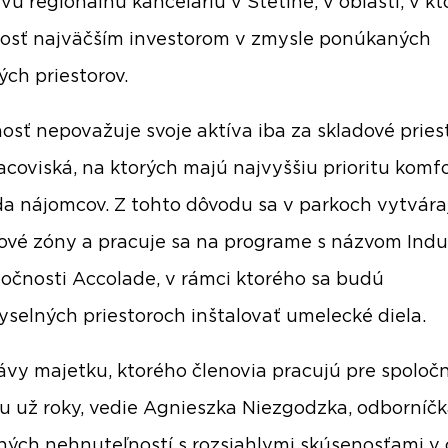
vú regionálnu kanceláriu v Štetíne, v oblasti, v kto
osť najväčším investorom v zmysle ponúkaných
ých priestorov.
osť nepovažuje svoje aktíva iba za skladové priest
racoviská, na ktorých majú najvyššiu prioritu komf
a nájomcov. Z tohto dôvodu sa v parkoch vytvára
vé zóny a pracuje sa na programe s názvom Indus
ločnosti Accolade, v rámci ktorého sa budú
yselných priestoroch inštalovať umelecké diela.
ávy majetku, ktorého členovia pracujú pre spoloč
u už roky, vedie Agnieszka Niezgodzka, odborníčk
ých nehnuteľností s rozsiahlymi skúsenosťami v 