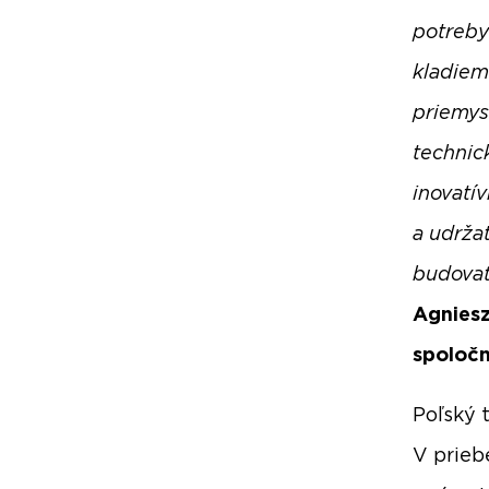
potreby
kladiem
priemys
technic
inovatív
a udrža
budovať
Agniesz
spoloč
Poľský 
V prieb