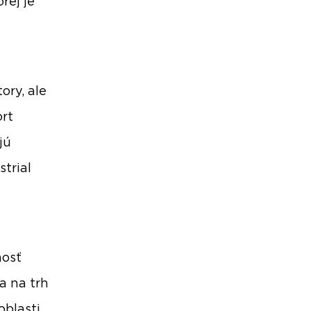
rej je
ory, ale
ort
jú
trial
nosť
a na trh
oblasti