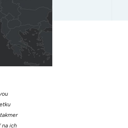
ovou
etku
 takmer
 na ich