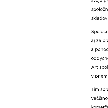
svoju pr
spoločn
skladov
Spoločn
aj za p
a pohod
oddycho
Art spo
v priem
Tím spr
väčšino
komerčn