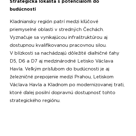
Strategická lokalita s potenciálom do
budúcnosti
Kladniansky región patrí medzi kľúčové
priemyselné oblasti v stredných Čechách.
Vyznačuje sa vynikajúcou infraštruktúrou aj
dostupnou kvalifikovanou pracovnou silou.
V blízkosti sa nachádzajú dôležité diaľničné ťahy
D5, D6 a D7 aj medzinárodné Letisko Václava
Havla. Veľkým prísľubom do budúcnosti je aj
železničné prepojenie medzi Prahou, Letiskom
Václava Havla a Kladnom po modernizovanej trati,
ktoré ďalej posilní dopravnú dostupnosť tohto
strategického regiónu.