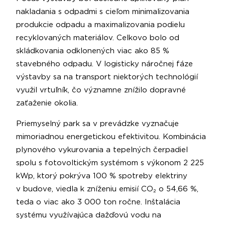
nakladania s odpadmi s cieľom minimalizovania
produkcie odpadu a maximalizovania podielu
recyklovaných materiálov. Celkovo bolo od
skládkovania odklonených viac ako 85 %
stavebného odpadu. V logisticky náročnej fáze
výstavby sa na transport niektorých technológií
využil vrtuľník, čo významne znížilo dopravné
zaťaženie okolia.
Priemyselný park sa v prevádzke vyznačuje
mimoriadnou energetickou efektivitou. Kombinácia
plynového vykurovania a tepelných čerpadiel
spolu s fotovoltickým systémom s výkonom 2 225
kWp, ktorý pokrýva 100 % spotreby elektriny
v budove, viedla k zníženiu emisií CO₂ o 54,66 %,
teda o viac ako 3 000 ton ročne. Inštalácia
systému využívajúca dažďovú vodu na