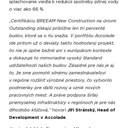
splachovanie viedla k redukcii spotreby pitnej vody
o viac ako 66 %.
„Certifikáciu BREEAM New Construction na úrovni
Outstanding získajú približne len tri percentá
budov, ktoré sa o ňu snažia. V portfóliu Accolade
ide pritom už o deviaty takto hodnotený projekt,
čo nie je úplne bežné ani v európskom kontexte
a dokazuje to mimoriadne vysoký štandard
udržateľnosti našich budov. Zásadné pre nás je aj
to, že sme pomohli silnému zamestnávateľovi
v regióne rozšíriť výrobné priestory, čo vytvorilo
podmienky pre ďalší rozvoj a vznik nových
pracovných miest. A práve podpora širšej
priemyselnej infraštruktúry v regiónoch je pre nás
dlhodobo kľúčová,“
hovorí
Jiří Stránský, Head of
Development v Accolade
.