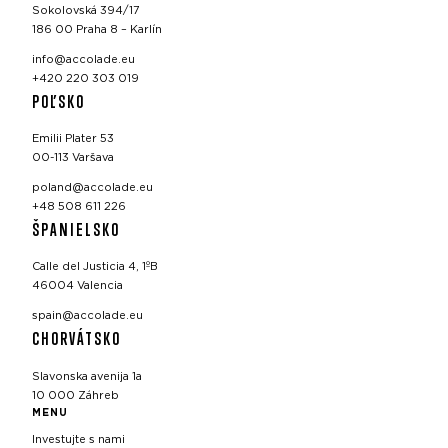
Sokolovská 394/17
186 00 Praha 8 – Karlín
info@accolade.eu
+420 220 303 019
POĽSKO
Emilii Plater 53
00-113 Varšava
poland@accolade.eu
+48 508 611 226
ŠPANIELSKO
Calle del Justicia 4, 1ºB
46004 Valencia
spain@accolade.eu
CHORVÁTSKO
Slavonska avenija 1a
10 000 Záhreb
MENU
Investujte s nami