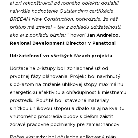
aj pri rekonštrukcii pôvodného objektu dosiahli
najvyššie hodnotenie Outstanding certfikácie
BREEAM New Construction, potvrdzuje, že náš
prístup má zmysel – tak z pohľadu udržateľnosti,
ako aj z pohľadu biznisu,“
hovorí
Jan Andrejco,
Regional Development Director v Panattoni
.
Udržateľnosť vo všetkých fázach projektu
Udržateľné prístupy boli zohľadnené už od
prvotnej fázy plánovania. Projekt bol navrhnutý
s dôrazom na zníženie uhlíkovej stopy, maximálnu
energetickú efektivitu a ohľaduplnosť k miestnemu
prostrediu. Použité boli stavebné materiály
s nízkou uhlíkovou stopou a dbalo sa aj na kvalitu
vnútorného prostredia budov s cieľom zaistiť
zdravé pracovné podmienky pre zamestnancov.
Počas výstavby bol dôsledne aplikovaný plán