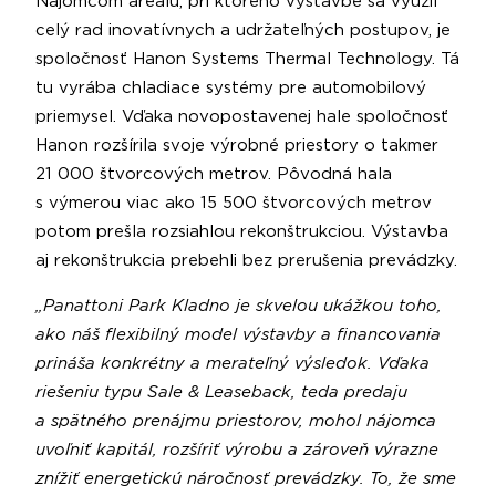
Nájomcom areálu, pri ktorého výstavbe sa využil
celý rad inovatívnych a udržateľných postupov, je
spoločnosť Hanon Systems Thermal Technology. Tá
tu vyrába chladiace systémy pre automobilový
priemysel. Vďaka novopostavenej hale spoločnosť
Hanon rozšírila svoje výrobné priestory o takmer
21 000 štvorcových metrov. Pôvodná hala
s výmerou viac ako 15 500 štvorcových metrov
potom prešla rozsiahlou rekonštrukciou. Výstavba
aj rekonštrukcia prebehli bez prerušenia prevádzky.
„Panattoni Park Kladno je skvelou ukážkou toho,
ako náš flexibilný model výstavby a financovania
prináša konkrétny a merateľný výsledok. Vďaka
riešeniu typu Sale & Leaseback, teda predaju
a spätného prenájmu priestorov, mohol nájomca
uvoľniť kapitál, rozšíriť výrobu a zároveň výrazne
znížiť energetickú náročnosť prevádzky. To, že sme