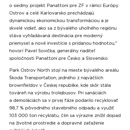
o siedmy projekt Panattoni pre ZF v rámci Európy.
Ostrov a celé Karlovarsko prechádzajú
dynamickou ekonomickou transformáciou a je
skvelé vidieť, ako sa z bývalého uhoľného regiónu
stáva vyhľadávaná destinácia pre moderný
priemysel a nové investície s pridanou hodnotou,"
hovorí Pavel Sovička, generálny riaditeľ
spoločnosti Panattoni pre Česko a Slovensko.
Park Ostrov North stojí na mieste bývalého areálu
Škoda Transportation, jedného z najväčších
brownfieldov v Českej republike, kde skôr stála
továreň na výrobu trolejbusov. Pri sanáciách
a demoláciách sa v prvej fáze podarilo recyklovať
98,7 % pôvodného stavebného odpadu a využiť
103 000 ton recyklátu, čím sa výrazne znížil dopad
na životné prostredie a dopravné zaťaženie