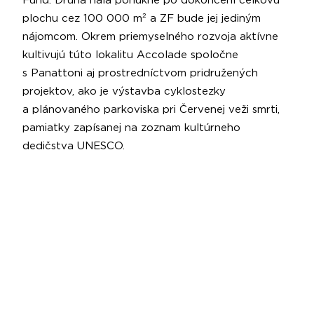
Fund. Druhá hala ponúkne po dokončení celkovú
plochu cez 100 000 m² a ZF bude jej jediným
nájomcom. Okrem priemyselného rozvoja aktívne
kultivujú túto lokalitu Accolade spoločne
s Panattoni aj prostredníctvom pridružených
projektov, ako je výstavba cyklostezky
a plánovaného parkoviska pri Červenej veži smrti,
pamiatky zapísanej na zoznam kultúrneho
dedičstva UNESCO.