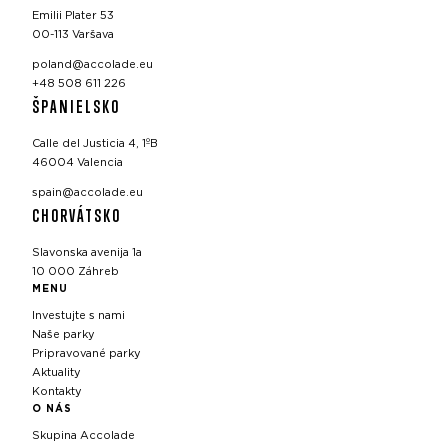
Emilii Plater 53
00-113 Varšava
poland@accolade.eu
+48 508 611 226
ŠPANIELSKO
Calle del Justicia 4, 1ºB
46004 Valencia
spain@accolade.eu
CHORVÁTSKO
Slavonska avenija 1a
10 000 Záhreb
MENU
Investujte s nami
Naše parky
Pripravované parky
Aktuality
Kontakty
O NÁS
Skupina Accolade