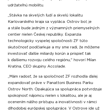
udržateľnú mobilitu.
„Stávka na skvelých ľudí a skvelú lokalitu
Karlovarského kraja sa vypláca. Ostrov bol, je
a stále bude jedným z významných priemyselných
centier nielen Českej republiky. Expanzia
technologicky vyspelej spoločnosti ZF túto
skutočnosť podčiarkuje a my sme radi, že môžeme
investovať ďalšie miliardy korún a prispieť tak
k ďalšiemu rozvoju celého regiónu," hovorí Milan
Kratina, CEO skupiny Accolade.
„Mám radosť, že sa spoločnosť ZF rozhodla ďalej
expandovať práve v Panattoni Business Parku
Ostrov North. Opakujúca sa spolupráca potvrdzuje
spokojnosť nájomcu nielen s lokalitou, ale je aj
ocenením nášho prístupu a inovatívnosti v rámci
dlhodobej európskej spolupráce. V Ostrove ide už