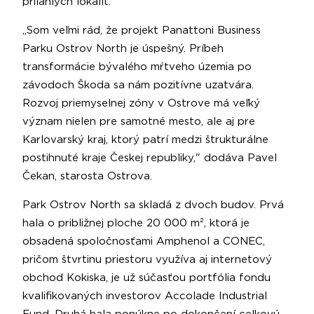
priľahlých lokalít.
„Som veľmi rád, že projekt Panattoni Business
Parku Ostrov North je úspešný. Príbeh
transformácie bývalého mŕtveho územia po
závodoch Škoda sa nám pozitívne uzatvára.
Rozvoj priemyselnej zóny v Ostrove má veľký
význam nielen pre samotné mesto, ale aj pre
Karlovarský kraj, ktorý patrí medzi štrukturálne
postihnuté kraje Českej republiky," dodáva Pavel
Čekan, starosta Ostrova.
Park Ostrov North sa skladá z dvoch budov. Prvá
hala o približnej ploche 20 000 m², ktorá je
obsadená spoločnosťami Amphenol a CONEC,
pričom štvrtinu priestoru využíva aj internetový
obchod Kokiska, je už súčasťou portfólia fondu
kvalifikovaných investorov Accolade Industrial