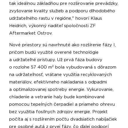
tak ideálnou základňou pre rozširovanie prevádzky,
zvyšovanie kvality služieb a podporu dlhodobého
udržateľného rastu v regióne," hovorí Klaus
Heidrich, výkonný riaditeľ spoločnosti ZF
Aftermarket Ostrov.
Nové priestory sú navrhnuté ako rozšírenie fázy I,
pričom budú využité overené technológie
a udržateľné prístupy. Už prvá fáza budovy
o rozlohe 57 400 m² bola vybudovaná s dôrazom
na udržateľnosť, vrátane využitia recyklovaných
materiálov, efektívneho nakladania s odpadmi
a optimalizovanej spotreby energie. Vykurovanie,
chladenie a vetranie haly bude kombinované
pomocou tepelných čerpadiel a priameho ohrevu
bez využitia fosílnych zdrojov energie. Projekt
počíta aj s rozšírením počtu dvadsiatich nabíjačiek
pre osobné autá z prvej fázy, čo ďalej podporí