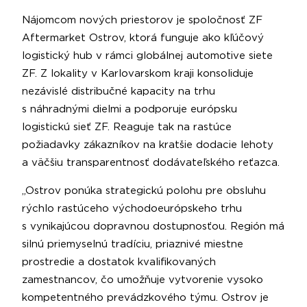
Nájomcom nových priestorov je spoločnosť ZF
Aftermarket Ostrov, ktorá funguje ako kľúčový
logistický hub v rámci globálnej automotive siete
ZF. Z lokality v Karlovarskom kraji konsoliduje
nezávislé distribučné kapacity na trhu
s náhradnými dielmi a podporuje európsku
logistickú sieť ZF. Reaguje tak na rastúce
požiadavky zákazníkov na kratšie dodacie lehoty
a väčšiu transparentnosť dodávateľského reťazca.
„Ostrov ponúka strategickú polohu pre obsluhu
rýchlo rastúceho východoeurópskeho trhu
s vynikajúcou dopravnou dostupnosťou. Región má
silnú priemyselnú tradíciu, priaznivé miestne
prostredie a dostatok kvalifikovaných
zamestnancov, čo umožňuje vytvorenie vysoko
kompetentného prevádzkového týmu. Ostrov je