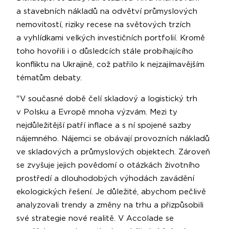
a stavebních nákladů na odvětví průmyslových
nemovitostí, riziky recese na světových trzích
a vyhlídkami velkých investičních portfolií. Kromě
toho hovořili i o důsledcích stále probíhajícího
konfliktu na Ukrajině, což patřilo k nejzajímavějším
tématům debaty.
"V současné době čelí skladový a logistický trh
v Polsku a Evropě mnoha výzvám. Mezi ty
nejdůležitější patří inflace a s ní spojené sazby
nájemného. Nájemci se obávají provozních nákladů
ve skladových a průmyslových objektech. Zároveň
se zvyšuje jejich povědomí o otázkách životního
prostředí a dlouhodobých výhodách zavádění
ekologických řešení. Je důležité, abychom pečlivě
analyzovali trendy a změny na trhu a přizpůsobili
své strategie nové realitě. V Accolade se