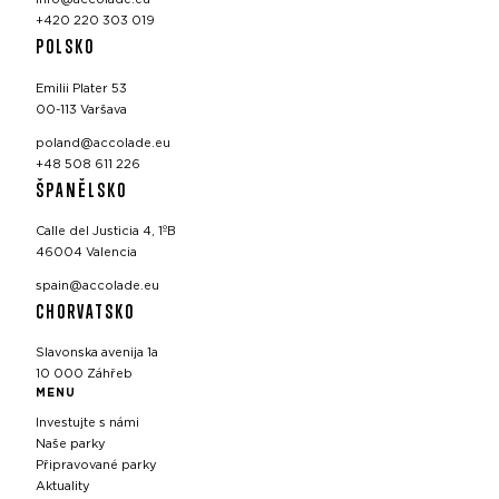
+420 220 303 019
POLSKO
Emilii Plater 53
00-113 Varšava
poland@accolade.eu
+48 508 611 226
ŠPANĚLSKO
Calle del Justicia 4, 1ºB
46004 Valencia
spain@accolade.eu
CHORVATSKO
Slavonska avenija 1a
10 000 Záhřeb
MENU
Investujte s námi
Naše parky
Připravované parky
Aktuality