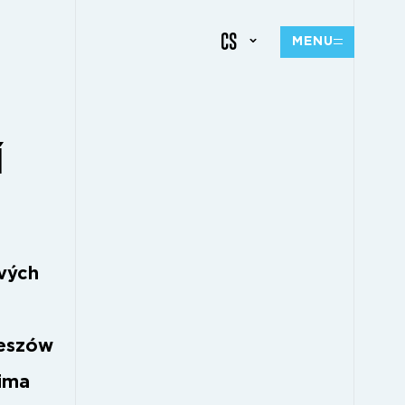
CS
MENU
Í
ových
zeszów
jima