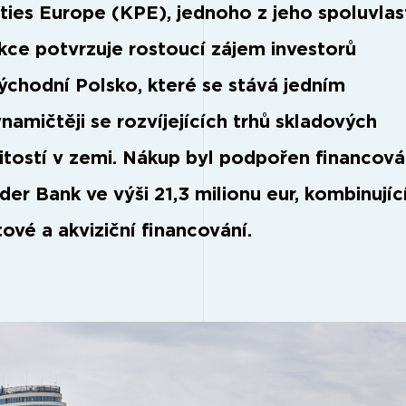
ties Europe (KPE), jednoho z jeho spoluvlas
kce potvrzuje rostoucí zájem investorů
východní Polsko, které se stává jedním
namičtěji se rozvíjejících trhů skladových
tostí v zemi. Nákup byl podpořen financov
der Bank ve výši 21,3 milionu eur, kombinují
ové a akviziční financování.