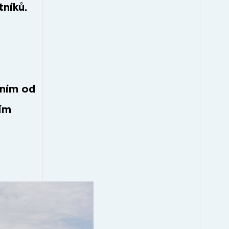
tníků.
áním od
cím