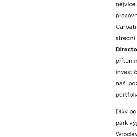
nejvíce
pracovn
Carpati
střední
Directo
přítomn
investič
naši poz
portfol
Díky po
park vý
Wroclaw