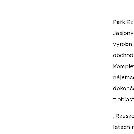
Park Rz
Jasionk
výrobní
obchodn
Komplex
nájemce
dokonče
z oblast
„Rzeszó
letech 