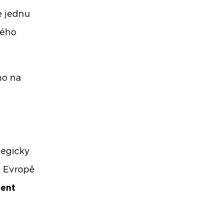
e jednu
tého
ho na
tegicky
v Evropě
ment