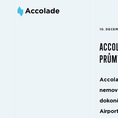
10. DECE
ACCOL
PRŮM
Accola
nemovi
dokonč
Airpor