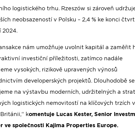
ího logistického trhu. Rzeszów si zároveň udržuj
žších neobsazeností v Polsku – 2,4 % ke konci čtvr
í 2024.
ransakce nám umožňuje uvolnit kapitál a zaměřit 
aktivní investiční příležitosti, zatímco nadále
eme vysokých, rizikově upravených výnosů
dnictvím developerských projektů. Dlouhodobě se
eme na výstavbu moderních, udržitelných a stra
ých logistických nemovitostí na klíčových trzích 
Británii,“ k
omentuje Lucas Kester, Senior Invest
 ve společnosti Kajima Properties Europe.