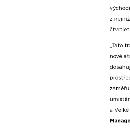
východn
z nejni
čtvrtlet
„Tato t
nové atr
dosahuj
prostře
zaměřuj
umístěn
a Velké 
Manager