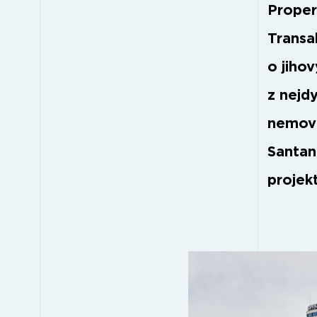
Proper
Transa
o jiho
z nejdy
nemovi
Santan
projekt