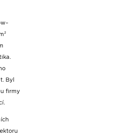
ów–
 m²
ým
ika.
ho
. Byl
ou firmy
í.
ních
sektoru