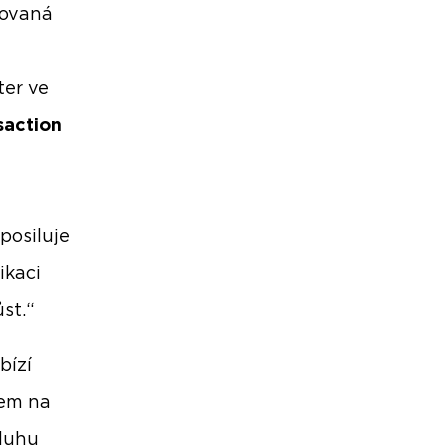
kovaná
ter ve
saction
 posiluje
ikaci
st.“
bízí
rem na
sluhu