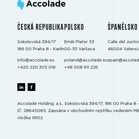
ČESKÁ REPUBLIKA
POLSKO
ŠPANĚLSKO
Sokolovská 394/17
Emilii Plater 53
Calle del Justici
186 00 Praha 8 - Karlín
00-113 Varšava
46004 Valenci
info@accolade.eu
poland@accolade.eu
spain@accolad
+420 220 303 019
+48 508 611 226
Accolade Holding, a.s., Sokolovská 394/17, 186 00 Praha 8 - 
IČ: 28645065, Zapsána v obchodním rejstříku vedeném Mě
vložka 19102.