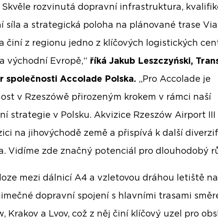
. Skvěle rozvinutá dopravní infrastruktura, kvalifi
í síla a strategická poloha na plánované trase Via
a činí z regionu jedno z klíčových logistických cen
 a východní Evropě,“
říká Jakub Leszczyński, Tran
r společnosti Accolade Polska.
„Pro Accolade je
ost v Rzeszówě přirozeným krokem v rámci naší
ní strategie v Polsku. Akvizice Rzeszów Airport III
ici na jihovýchodě země a přispívá k další diverzif
ia. Vidíme zde značný potenciál pro dlouhodobý rů
loze mezi dálnicí A4 a vzletovou dráhou letiště na
jimečné dopravní spojení s hlavními trasami smě
, Krakov a Lvov, což z něj činí klíčový uzel pro ob