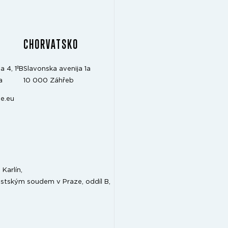
CHORVATSKO
a 4, 1ºB
Slavonska avenija 1a
a
10 000 Záhřeb
e.eu
Karlín,
stským soudem v Praze, oddíl B,