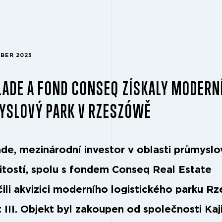
MBER 2025
ADE A FOND CONSEQ ZÍSKALY MODERN
YSLOVÝ PARK V RZESZÓWĚ
de, mezinárodní investor v oblasti průmysl
tostí, spolu s fondem Conseq Real Estate
ili akvizici moderního logistického parku R
t III. Objekt byl zakoupen od společnosti Ka