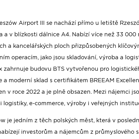
eszów Airport III se nachází přímo u letiště Rzesz
a a v blízkosti dálnice A4. Nabízí více než 33 000
ch a kancelářských ploch přizpůsobených klíčov
ím operacím, jako jsou skladování, výroba a logist
 zahrnuje budovu BTS vytvořenou pro logistické
 a moderní sklad s certifikátem BREEAM Excellent
n v roce 2022 a je plně obsazen. Mezi nájemci js
i logistiky, e-commerce, výroby i veřejných instituc
w je jedním z těch polských měst, která v posled
nabízejí investorům a nájemcům z průmyslového 