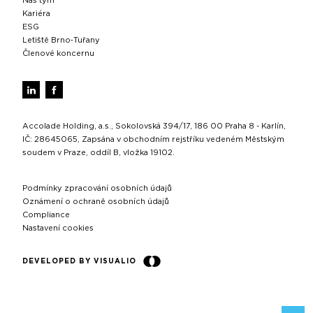
Náš tým
Kariéra
ESG
Letiště Brno‑Tuřany
Členové koncernu
Accolade Holding, a.s., Sokolovská 394/17, 186 00 Praha 8 - Karlín,
IČ: 28645065, Zapsána v obchodním rejstříku vedeném Městským
soudem v Praze, oddíl B, vložka 19102.
Podmínky zpracování osobních údajů
Oznámení o ochraně osobních údajů
Compliance
Nastavení cookies
DEVELOPED BY VISUALIO