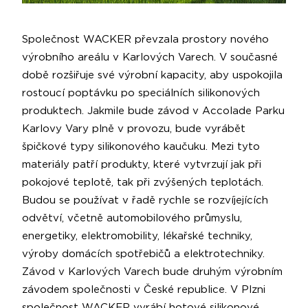
Společnost WACKER převzala prostory nového
výrobního areálu v Karlových Varech. V současné
době rozšiřuje své výrobní kapacity, aby uspokojila
rostoucí poptávku po speciálních silikonových
produktech. Jakmile bude závod v Accolade Parku
Karlovy Vary plně v provozu, bude vyrábět
špičkové typy silikonového kaučuku. Mezi tyto
materiály patří produkty, které vytvrzují jak při
pokojové teplotě, tak při zvýšených teplotách.
Budou se používat v řadě rychle se rozvíjejících
odvětví, včetně automobilového průmyslu,
energetiky, elektromobility, lékařské techniky,
výroby domácích spotřebičů a elektrotechniky.
Závod v Karlových Varech bude druhým výrobním
závodem společnosti v České republice. V Plzni
společnost WACKER vyrábí hotové silikonové