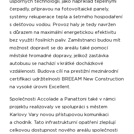
úsporných technologií, jako například tepelnými
čerpadly, přípravou na fotovoltaické panely,
systémy rekuperace tepla a šetrného hospodaření
s dešťovou vodou. Provoz haly je tedy navržen
s důrazem na maximální energetickou efektivitu
bez využití fosilních paliv. Zaměstnanci budou mít
možnost dopravit se do areálu také pomocí
městské hromadné dopravy, jelikož zastávka
autobusu se nachází v krátké docházkové
vzdálenosti. Budova cílí na prestižní mezinárodní
certifikaci udržitelnosti BREEAM New Construction
na vysoké úrovni Excellent.
Společnosti Accolade a Panattoni také v rámci
projektu realizovaly ve spolupráci s městem
Karlovy Vary novou přístupovou komunikaci
a chodník. Tato infrastrukturní opatření zlepšují
celkovou dostupnost nového areálu společnosti