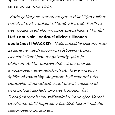
směsi od už roku 2007.
„Karlovy Vary se stanou novým a důležitým pilířem
našich aktivit v oblasti silikonů v Evropě. Posílí to
naši pozici předního výrobce speciálních silikonů,“
říká
Tom Koini, vedoucí divize Silicones
společnosti WACKER
.
„Naše speciální silikony jsou
žádané na všech klíčových růstových trzích.
Hnacími silami jsou megatrendy, jako je
elektromobilita, obnovitelné zdroje energie
a rozšiřování energetických sítí, které vyžadují
špičkové materiály. Abychom byli schopni tuto
poptávku dlouhodobě uspokojovat, musíme již
nyní položit základy pro náš budoucí růst.
S novými výrobními zařízeními v Karlových Varech
otevíráme další kapitolu v úspěšné historii našeho
silikonového podnikání.“