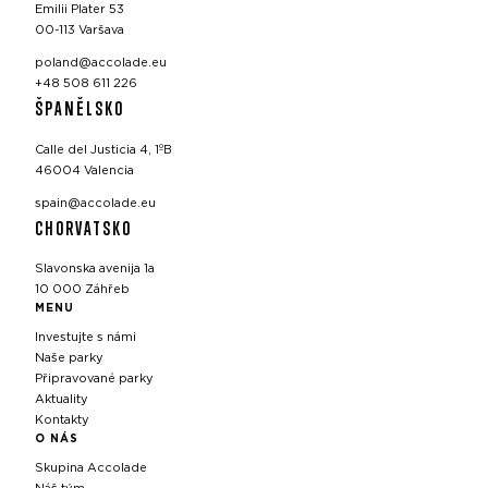
Emilii Plater 53
00-113 Varšava
poland@accolade.eu
+48 508 611 226
ŠPANĚLSKO
Calle del Justicia 4, 1ºB
46004 Valencia
spain@accolade.eu
CHORVATSKO
Slavonska avenija 1a
10 000 Záhřeb
MENU
Investujte s námi
Naše parky
Připravované parky
Aktuality
Kontakty
O NÁS
Skupina Accolade