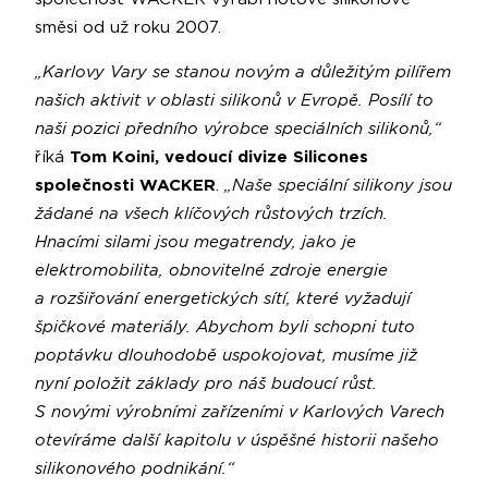
směsi od už roku 2007.
„Karlovy Vary se stanou novým a důležitým pilířem
našich aktivit v oblasti silikonů v Evropě. Posílí to
naši pozici předního výrobce speciálních silikonů,“
říká
Tom Koini, vedoucí divize Silicones
společnosti WACKER
.
„Naše speciální silikony jsou
žádané na všech klíčových růstových trzích.
Hnacími silami jsou megatrendy, jako je
elektromobilita, obnovitelné zdroje energie
a rozšiřování energetických sítí, které vyžadují
špičkové materiály. Abychom byli schopni tuto
poptávku dlouhodobě uspokojovat, musíme již
nyní položit základy pro náš budoucí růst.
S novými výrobními zařízeními v Karlových Varech
otevíráme další kapitolu v úspěšné historii našeho
silikonového podnikání.“