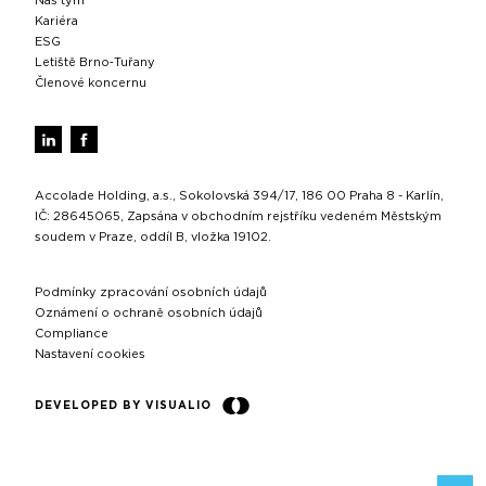
Náš tým
Kariéra
ESG
Letiště Brno‑Tuřany
Členové koncernu
Accolade Holding, a.s., Sokolovská 394/17, 186 00 Praha 8 - Karlín,
IČ: 28645065, Zapsána v obchodním rejstříku vedeném Městským
soudem v Praze, oddíl B, vložka 19102.
Podmínky zpracování osobních údajů
Oznámení o ochraně osobních údajů
Compliance
Nastavení cookies
DEVELOPED BY VISUALIO