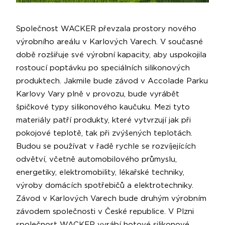
Společnost WACKER převzala prostory nového
výrobního areálu v Karlových Varech. V současné
době rozšiřuje své výrobní kapacity, aby uspokojila
rostoucí poptávku po speciálních silikonových
produktech. Jakmile bude závod v Accolade Parku
Karlovy Vary plně v provozu, bude vyrábět
špičkové typy silikonového kaučuku. Mezi tyto
materiály patří produkty, které vytvrzují jak při
pokojové teplotě, tak při zvýšených teplotách.
Budou se používat v řadě rychle se rozvíjejících
odvětví, včetně automobilového průmyslu,
energetiky, elektromobility, lékařské techniky,
výroby domácích spotřebičů a elektrotechniky.
Závod v Karlových Varech bude druhým výrobním
závodem společnosti v České republice. V Plzni
společnost WACKER vyrábí hotové silikonové