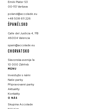
Emilii Plater 53
00-113 Varšava
poland@accolade.eu
+48 508 611 226
ŠPANĚLSKO
Calle del Justicia 4, 1ºB
46004 Valencia
spain@accolade.eu
CHORVATSKO
Slavonska avenija 1a
10 000 Záhřeb
MENU
Investujte s námi
Naše parky
Připravované parky
Aktuality
Kontakty
O NÁS
Skupina Accolade