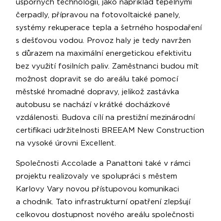
úsporných technologií, jako například tepelnými
čerpadly, přípravou na fotovoltaické panely,
systémy rekuperace tepla a šetrného hospodaření
s dešťovou vodou. Provoz haly je tedy navržen
s důrazem na maximální energetickou efektivitu
bez využití fosilních paliv. Zaměstnanci budou mít
možnost dopravit se do areálu také pomocí
městské hromadné dopravy, jelikož zastávka
autobusu se nachází v krátké docházkové
vzdálenosti. Budova cílí na prestižní mezinárodní
certifikaci udržitelnosti BREEAM New Construction
na vysoké úrovni Excellent.
Společnosti Accolade a Panattoni také v rámci
projektu realizovaly ve spolupráci s městem
Karlovy Vary novou přístupovou komunikaci
a chodník. Tato infrastrukturní opatření zlepšují
celkovou dostupnost nového areálu společnosti