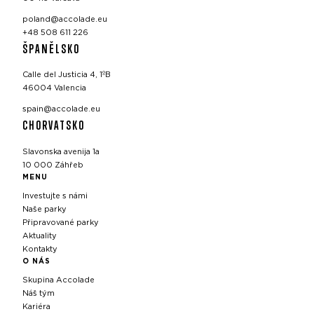
poland@accolade.eu
+48 508 611 226
ŠPANĚLSKO
Calle del Justicia 4, 1ºB
46004 Valencia
spain@accolade.eu
CHORVATSKO
Slavonska avenija 1a
10 000 Záhřeb
MENU
Investujte s námi
Naše parky
Připravované parky
Aktuality
Kontakty
O NÁS
Skupina Accolade
Náš tým
Kariéra