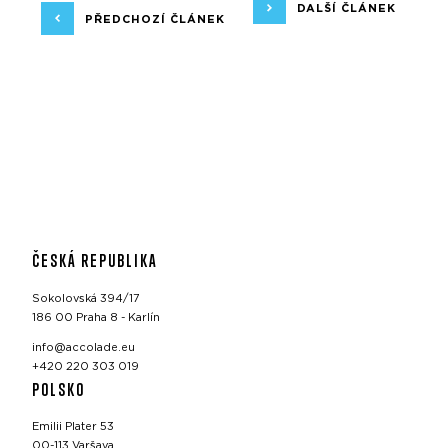
DALŠÍ ČLÁNEK
PŘEDCHOZÍ ČLÁNEK
ČESKÁ REPUBLIKA
Sokolovská 394/17
186 00 Praha 8 - Karlín
info@accolade.eu
+420 220 303 019
POLSKO
Emilii Plater 53
00-113 Varšava