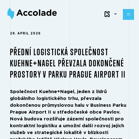
CS
29. APRIL 2026
PŘEDNÍ LOGISTICKÁ SPOLEČNOST
KUEHNE+NAGEL PŘEVZALA DOKONČENÉ
PROSTORY V PARKU PRAGUE AIRPORT II
Společnost Kuehne+Nagel, jeden z lídrů
globálního logistického trhu, převzala
dokončenou průmyslovou halu v Business Parku
Prague Airport II u středočeské obce Pavlov.
Nová budova rozšiřuje zázemí společnosti pro
kontraktní logistiku a umožní další rozvoj jejích
služeb ve strategické lokalitě v blízkosti