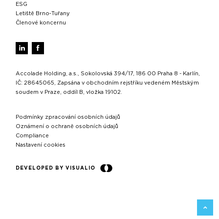
ESG
Letiště Brno‑Tuřany
Členové koncernu
Accolade Holding, a.s., Sokolovská 394/17, 186 00 Praha 8 - Karlín,
IČ: 28645065, Zapsána v obchodním rejstříku vedeném Městským
soudem v Praze, oddíl B, vložka 19102.
Podmínky zpracování osobních údajů
Oznámení o ochraně osobních údajů
Compliance
Nastavení cookies
DEVELOPED BY VISUALIO
ZPĚT 