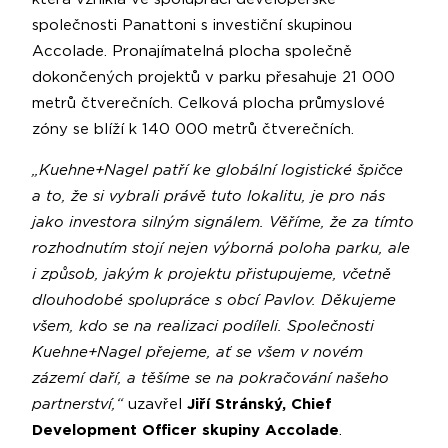
společnosti Panattoni s investiční skupinou
Accolade. Pronajímatelná plocha společně
dokončených projektů v parku přesahuje 21 000
metrů čtverečních. Celková plocha průmyslové
zóny se blíží k 140 000 metrů čtverečních.
„Kuehne+Nagel patří ke globální logistické špičce
a to, že si vybrali právě tuto lokalitu, je pro nás
jako investora silným signálem. Věříme, že za tímto
rozhodnutím stojí nejen výborná poloha parku, ale
i způsob, jakým k projektu přistupujeme, včetně
dlouhodobé spolupráce s obcí Pavlov. Děkujeme
všem, kdo se na realizaci podíleli. Společnosti
Kuehne+Nagel přejeme, ať se všem v novém
zázemí daří, a těšíme se na pokračování našeho
partnerství,“
uzavřel
Jiří Stránský, Chief
Development Officer skupiny Accolade
.