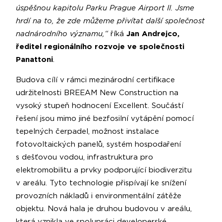
úspěšnou kapitolu Parku Prague Airport II. Jsme
hrdí na to, že zde můžeme přivítat další společnost
nadnárodního významu,“
říká
Jan Andrejco,
ředitel regionálního rozvoje ve společnosti
Panattoni
.
Budova cílí v rámci mezinárodní certifikace
udržitelnosti BREEAM New Construction na
vysoký stupeň hodnocení Excellent. Součástí
řešení jsou mimo jiné bezfosilní vytápění pomocí
tepelných čerpadel, možnost instalace
fotovoltaických panelů, systém hospodaření
s dešťovou vodou, infrastruktura pro
elektromobilitu a prvky podporující biodiverzitu
v areálu. Tyto technologie přispívají ke snížení
provozních nákladů i environmentální zátěže
objektu. Nová hala je druhou budovou v areálu,
která vznikla ve spolupráci developerské