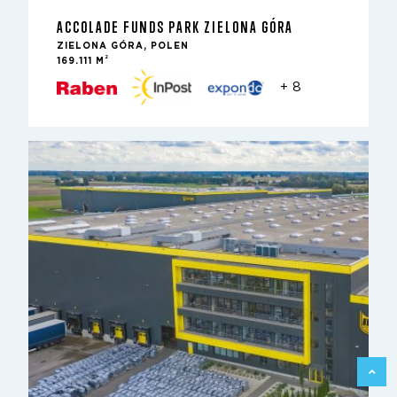
ACCOLADE FUNDS PARK ZIELONA GÓRA
ZIELONA GÓRA, POLEN
2
169.111 M
+ 8
ZURÜC