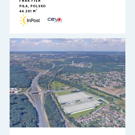
PIŁA, POĽSKO
2
44 291 M