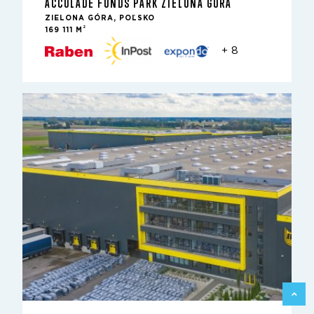
ACCOLADE FUNDS PARK ZIELONA GÓRA
ZIELONA GÓRA, POĽSKO
2
169 111 M
+ 8
SPÄŤ 