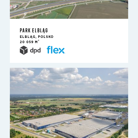
PARK ELBLĄG
ELBLĄG, POĽSKO
2
20 059 M