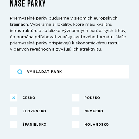
NAŠE PARKY
Priemyselné parky budujeme v siedmich európskych
krajinách. Vyberáme si lokality, ktoré majú kvalitnú
infraštruktúru a sú blízko významných európskych trhov,
čo pomáha priťahovať značky svetového formátu. Naše
priemyselné parky prispievajú k ekonomickému rastu
v daných regiónoch a zvyšujú ich atraktivitu.
ČESKO
POĽSKO
SLOVENSKO
NEMECKO
ŠPANIELSKO
HOLANDSKO