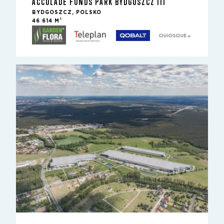
ACCOLADE FUNDS PARK BYDGOSZCZ III
BYDGOSZCZ, POĽSKO
2
46 614 M