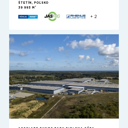
ŠTETÍN, POĽSKO
2
39 993 M
+ 2