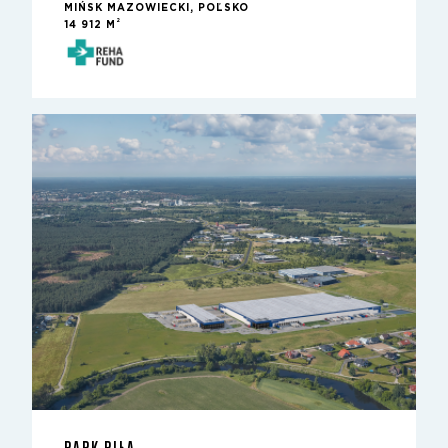
MIŃSK MAZOWIECKI, POĽSKO
2
14 912 M
PARK PIŁA