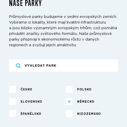
NAŠE PARKY
Průmyslové parky budujeme v sedmi evropských zemích.
Vybíráme si lokality, které mají kvalitní infrastrukturu
a jsou blízko významným evropským trhům, což pomáhá
přivádět značky světového formátu. Naše průmyslové
parky přispívají k ekonomickému růstu v daných
regionech a zvyšují jejich atraktivitu.
ČESKO
POLSKO
SLOVENSKO
NĚMECKO
ŠPANĚLSKO
NIZOZEMSKO