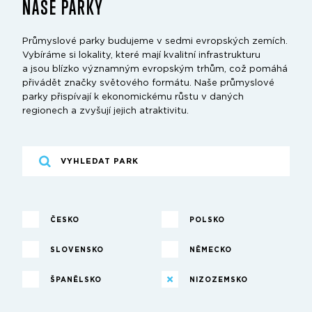
NAŠE PARKY
Průmyslové parky budujeme v sedmi evropských zemích.
Vybíráme si lokality, které mají kvalitní infrastrukturu
a jsou blízko významným evropským trhům, což pomáhá
přivádět značky světového formátu. Naše průmyslové
parky přispívají k ekonomickému růstu v daných
regionech a zvyšují jejich atraktivitu.
ČESKO
POLSKO
SLOVENSKO
NĚMECKO
ŠPANĚLSKO
NIZOZEMSKO