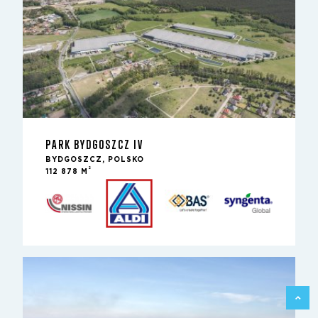
PARK BYDGOSZCZ IV
BYDGOSZCZ, POLSKO
2
112 878 M
ZPĚT 